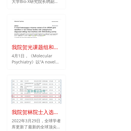
大学Bio-X研究院长聘副教
表征由TMEM106B形
确地预测不同人群的疾病风
授李丹课题组与复旦大学附
险。
成的全新病理蛋白纤
属华山医院王坚课题组、上
维聚集体
海有机所生物与化学交叉研
究中心刘聪课题组合作在
Cell Research在线发表题
为“Generic amyloid
fibrillation of TMEM106B
我院贺光课题组和陆
in patient
青课题组共同解析了
4月1日，《Molecular
withParkinson's disease
Psychiatry》以“A novel
精神分裂症候选新基
dementia and normal
heterozygous missense
elders”的研究成果。
因ARID4A杂合性变异
variant of the ARID4A
的结构和功能
gene identified in Han
Chinese families with
schizophrenia-
diagnosed siblings that
interferes with DNA-
binding activity”为题在线
我院贺林院士入选医
发表了上海交通大学Bio-X
学领域全球顶尖科学
2022年3月29日，全球学者
研究院贺光研究员和陆青长
库更新了最新的全球顶尖前
家
聘教轨副教授为共同通讯作