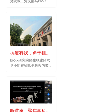
究院教工党支部与Bio-X研
之不一样的方舱
究院研究生第二党支部联合
举办“师生携手，同心抗
疫”主题党日系列活动之
三。由于疫情防控要求，会
议采取线上腾讯会议方式，
本次党日活动由曹冬梅同志
主持，并邀请到了上海交通
大学医学院附属上海儿童医
学中心宣传部主任姜蓉同志
抗疫有我，勇于担当
作交流分享。
——校园巡查工作记
Bio-X研究院师生联建第六
党小组在师咏勇教授的带领
录
下展开各项活动，小组邀请
了朱金伟老师作为党外优秀
教师代表加盟，教师成员还
包括赵祥龙、胡晓雯、李
璨、丁瑾、吴娜几位，同时
小组有冯瑞雪、胡锡博、苏
洁、刘亚斌、王文芳、张士
彦、黄承桉、易昕八名学生
听讲座，聚焦学科领