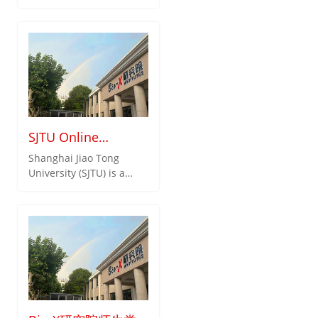
10万科学家排名，其中中
者的合作研究成果
国有12223人上榜，位列全
球第二（第一为美国，共
39285人上榜）。中国在医
学领域共有1799人上榜，
其中我院贺林院士入选为中
国领域排名第76位的全球
顶尖科学家。
SJTU Online
Summer Research
Shanghai Jiao Tong
University (SJTU) is a
Intenship Program
higher education
Introduction
institute in China, which
enjoys a long history and
a world-renowned
reputation. Through 126
years of unrelenting
eﬀort, SJTU has become
a comprehen-sive and
research-oriented top