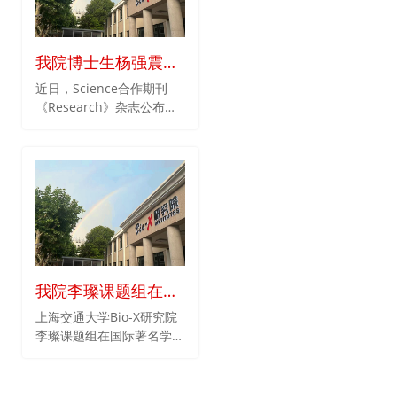
我院博士生杨强震、
师咏勇教授论文获评
近日，Science合作期刊
《Research》杂志公布了
《Research》杂志
2021年度《Research》优
2021年优秀论文奖
秀论文评选结果，我院师咏
勇教授的论文“Structural
Analysis of the SARS-
CoV-2 Omicron Variant
Proteins”名列其中。
我院李璨课题组在纳
米药物递送载体领域
上海交通大学Bio-X研究院
李璨课题组在国际著名学术
取得新进展
期刊《Nanoscale》上发表
封面文章，“Engineered
mesenchymalstem cell-