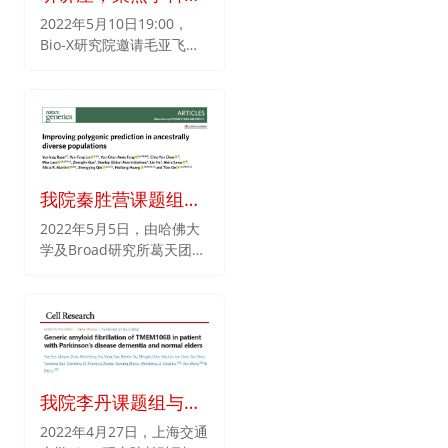
党员。
域动态 战疫情，共享
2022年5月10日19:00，
Bio-X研究院邀请毛亚飞博
云端学术新见 —Bio-
士为我院师生带来了一场题
X研究院开展师生共
为“结构变异和基因树不一
建系列学术讲座活动
致性在灵长类演化和疾病中
的机制”的精彩学术报告。
我院秦胜营课题组与
合作者共同发表多基
2022年5月5日，由哈佛大
学及Broad研究所葛天团
因风险评分新方法
队、黄海亮团队以及上海交
通大学Bio-X研究院秦胜营
团队联合在Nature
Genetics在线发表了题为
Improving polygenic
prediction in ancestrallly
diverse populations的研
我院李丹课题组与合
究论文，建立了一种新的多
作者在人脑中发现并
2022年4月27日，上海交通
基因风险评分算法能够更准