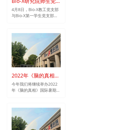
Bio-X研究院师生党
international university
in China. SJTU enjoys an
支部联建举行 “师生
4月8日，Bio-X教工党支部
ever-increasing level of
与Bio-X第一学生党支部及
携手，同心抗疫”主题
scientiﬁc research
第二学生党支部联建举
党日活动
excellence and
行“师生携手，同心抗疫”主
technological innovation.
题党日活动，会议以线上方
式进行。Bio-X教工党支部
书记顾建平、副书记李兴
旺、第一学生党支部书记陈
志堂、第二学生党支部书记
蒋碧轩、院党委委员王鑫及
师生全体党员出席会议。会
2022年《脑的真相》
议由支部副书记李兴旺主
持。
国际暑期学校
今年我们将继续举办2022
年《脑的真相》国际暑期学
校，欢迎国内外对神经科学
领域感兴趣的本科生、研究
生、博士后及专家学者参
与。