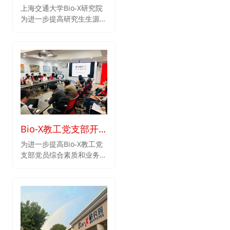
招生夏令营报名开始
上海交通大学Bio-X研究院
为进一步提高研究生生源质
啦
量，吸引来自双一流高校，
以及其他相关领域著名高校
的优秀拔尖创新人才来我院
攻读研究生学位，2021年
将举办研究生招生夏令营活
动。
Bio-X教工党支部开
展职业技能培训与党
为进一步提高Bio-X教工党
支部党员综合素质和业务能
建工作相结合系列学
力，落实提升服务效能的内
习活动
在需求，推动支部建设与业
务工作紧密结合、相融互
促，有效发挥党支部战斗堡
垒作用。Bio-X教工党支部
于4月21日在徐汇校区201