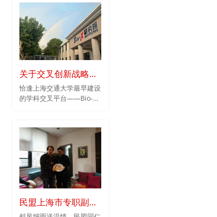
乎不能自理，或伴有复杂的
心血管疾病，终生无法治
愈，发病率大约为 1/600～
1/800，会给家庭带来沉重
的精神和经济负担。医学上
对此疾病既无有效预防手
段，也无有效治疗手段，只
关于交叉创新战略的
能通过产前筛查和诊断争取
尽早发现。
几点想法——贺林
恰逢上海交通大学最早建设
的学科交叉平台——Bio-X
研究院（原上海交通大学
Bio-X中心）二十周年庆生
之际，交叉学科、交叉创新
屡屡成为新闻报道的焦点，
如：“交叉学科将成我国第
14个学科门类”、“国家自然
科学基金委成立第九大学
部：交叉学科”等等，作为
Bio-X研究院的院长，我备
受鼓舞。学科交叉历来都是
民盟上海市专职副主
科技创新的源泉，诺贝尔奖
委来慰问贺林院士
斜风细雨送温情，民盟同仁