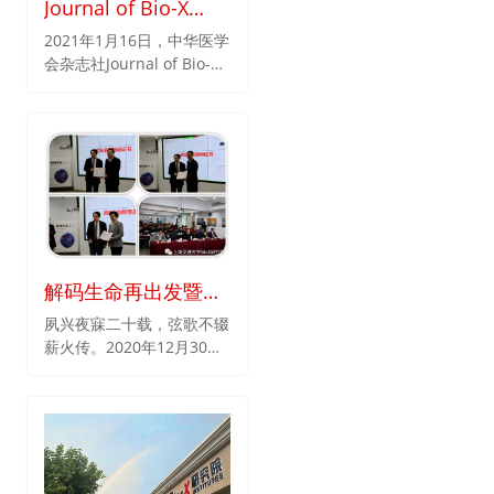
Journal of Bio-X
Research杂志第一届
2021年1月16日，中华医学
会杂志社Journal of Bio-X
编委会 第三次全体工
Research杂志第一届编委
作会议顺利召开
会第三次全体工作会议在上
海顺利召开。杂志总编辑上
海交通大学贺林院士、中华
医学会杂志社副社长刘冰编
审、杂志副总编辑黄荷凤院
士、陈子江院士、卞修武院
士、宋尔卫院士、徐建青教
授和荷兰威科国际出版集团
解码生命再出发暨
代表李晶总监，以及韩卫
东、张惠丹、段朝晖、傅启
Bio-X研究院二十周
夙兴夜寐二十载，弦歌不辍
华、刘善荣、李敏、伍勇、
薪火传。2020年12月30日
年庆典系列活动取得
谢小兵、秦炜、钱学庆等多
至31日，上海交大Bio-X研
圆满成功
位编委会成员参加了此次会
究院举办了解码生命再出发
议。
暨Bio-X研究院二十周年庆
典系列活动，“解码生命再
出发”系列活动内容包括30
日上午的《解码生命（第二