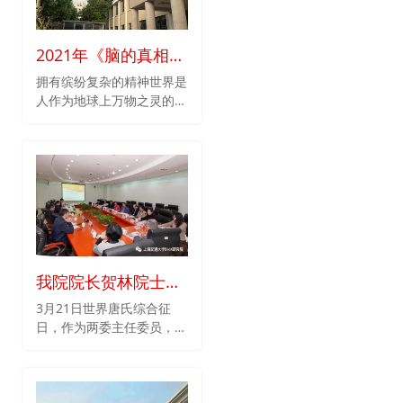
会议室召开《美化你的
PPT》培训讲座，邀请我校
教学发展中心的邢磊老师，
2021年《脑的真相》
针对在PPT制作中出现的诸
多问题，为党员同志们带来
国际暑期学校
拥有缤纷复杂的精神世界是
了一场干货满满的讲座。教
人作为地球上万物之灵的最
工党支部全体党员、研究院
本质的要素。二十一世纪人
其他工作人员和部分学生参
类文明特别是生物医学的飞
加。
跃发展把人的寿命和器官健
康带到了新的水平，从而使
人类越来越关注我们与其它
生物所不同的精神世界的功
能与健康
我院院长贺林院士成
功主持上海市产前诊
3月21日世界唐氏综合征
日，作为两委主任委员，我
断技术、遗传咨询专
院院长贺林院士成功主持在
委会工作会议
上海市妇幼保健中心召开的
上海市产前诊断技术、遗传
咨询专委会2021年的第一