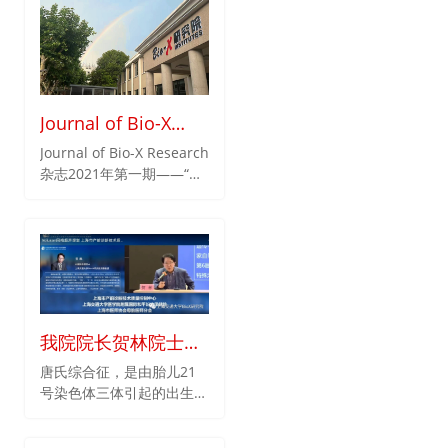
次工作会议。
Journal of Bio-X
Research杂志2021
Journal of Bio-X Research
杂志2021年第一期——“检
年第一期在线出版
验医学专刊”已于日前在线
出版。
我院院长贺林院士受
邀出席上海产前诊断
唐氏综合征，是由胎儿21
号染色体三体引起的出生缺
技术质量管理培训专
陷，唐氏患儿具有严重的智
题活动并致辞
力障碍，先天愚型，生活几