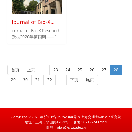
版）》新书发布会，30日
下午的Bio-X二十周年庆典
卓越学术论坛与31日全天
Journal of Bio-X
的高端学术论坛，活动在研
究院201会议室举办。各级
Research杂志2020
ournal of Bio-X Research
领导、各方朋友、各界人
杂志2020年第四期——“影
年第四期在线出版
士、各位Bio-Xer们通过线
像学专刊”已于日前在线出
上线下的形式共聚一堂，一
版。
起共襄院庆盛典、共飨学术
盛宴，见证Bio-X继往开
来、再创辉煌的里程碑。
首页
上页
...
23
24
25
26
27
28
29
30
31
32
...
下页
尾页
Copyright © 2021年 沪ICP备05052060号-6 上海交通大学Bio-X研究院
地址：上海市华山路1954号
电话：021-62932151
邮箱：bio-x@sjtu.edu.cn