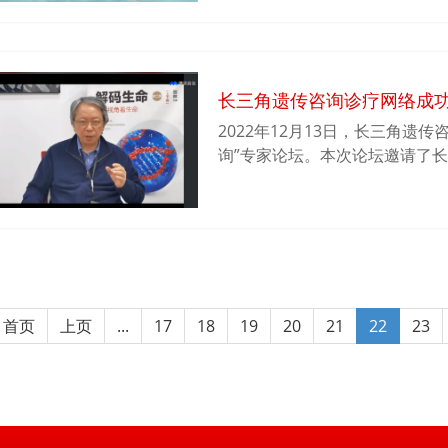
大学Bio-X研究院常务副院长
授共同主持。我院院长师咏勇、
丹、朱金伟等出席论坛。
长三角遗传咨询诊疗网络成功
2022年12月13日，长三角遗
询”专家论坛。本次论坛邀请了
长三角遗传咨询诊疗网络理事长
疾病领域的著名专家张长青副院
询诊疗网络秘书长秦胜营教授主
首页
上页
...
17
18
19
20
21
22
23