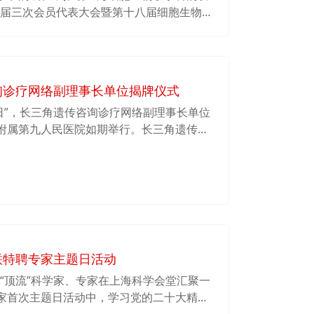
十届三次会员代表大会暨第十八届细胞生物学
3日在上海交通大学闵行校区举办，欢迎各位青年
询诊疗网络副理事长单位揭牌仪式
耳日”，长三角遗传咨询诊疗网络副理事长单位
附属第九人民医院如期举行。长三角遗传咨
究院贺林院士，上海市第九人民医院吴皓院长，
Bio-X研究院秦胜营教授，上海市第九人民
市第九人民医院耳科学研究所全体医师和学
联特聘专家主题日活动
的“顶流”科学家、专家在上海科学会堂汇聚一
家首次主题日活动中，学习党的二十大精