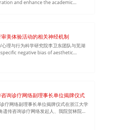
oration and enhance the academic
ong University. It oﬀers excellent
ll around the world the opportunity to
rld-class research laboratories,
rofessors. It will prepare
者审美体验活动的相关神经机制
rther studies through intensive
ty mentors and enrichment activities.
究院/心理与行为科学研究院李卫东团队与芜湖
c negative bias of aesthetic
Behavioral and EEG evidence。该研究综合应
郁患者进行审美活动的相关神经机制，为基
。
传咨询诊疗网络副理事长单位揭牌仪式
咨询诊疗网络副理事长单位揭牌仪式在浙江大学
角遗传咨询诊疗网络发起人、我院贺林院士
长、我院秦胜营教授在线与浙大二院党委书
英教授及各相关临床科室、职能科室科主任