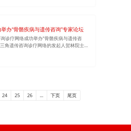
李保界教授与系统生物医学研究院院长韩泽广教
副院长李卫东、教授代表吴际、郭熙志、李
举办“骨骼疾病与遗传咨询”专家论坛
传咨询诊疗网络成功举办“骨骼疾病与遗传咨
长三角遗传咨询诊疗网络的发起人贺林院士，
单位、上海交通大学附属第六人民医院骨骼
长、章振林主任和张增医师，长三角遗传咨
持本次专家论坛。
24
25
26
...
下页
尾页