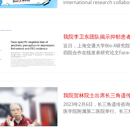
international research collab
environment at Shanghai Jiao T
undergraduate students from a
spend a summer studying at wo
alongside prominent research p
我院李卫东团队揭示抑郁患
undergraduate students for fu
research experience with facul
近日，上海交通大学Bio-X研
四院合作在线发表研究论文Face-specifi
perception in depression: 
用行为学和脑电技术深入探究抑
于美学的心理疗法提供理论依据
我院贺林院士出席长三角遗
2023年2月6日，长三角遗传
医学院附属第二医院举行。长三
及长三角遗传咨询诊疗网络秘书
记王建安、胡新央副院长、吴志