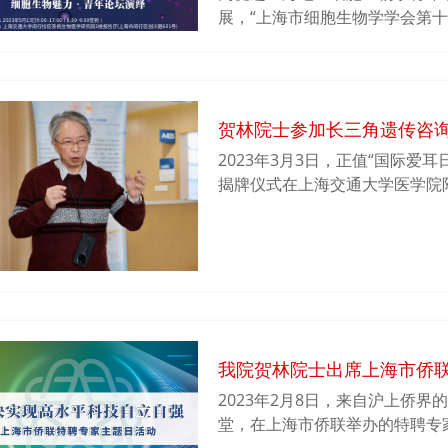
展，“上海市细胞生物学学会第
青年论坛”将于2023年5月1
才俊参会。
贺林院士参加长三角遗传咨
2023年3月3日，正值“国际爱
揭牌仪式在上海交通大学医学院
询诊疗网络发起人、Bio-X研
长三角遗传咨询诊疗网络秘书长、
医院杨涛主任，陈颖主任及上海
生等参加。
我院贺林院士出席上海市侨
2023年2月8日，来自沪上侨界
堂，在上海市侨联举办的特聘专