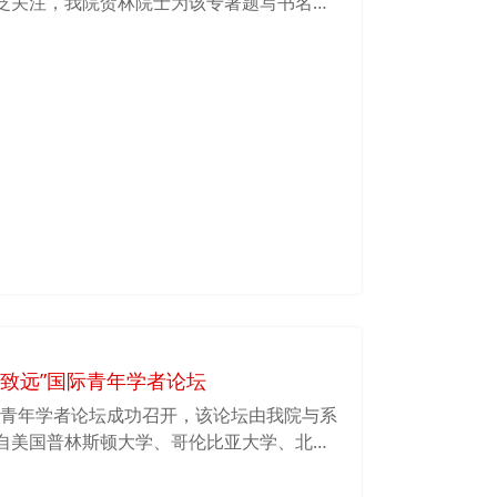
泛关注，我院贺林院士为该专著题写书名，
士作序推荐。
届“致远”国际青年学者论坛
国际青年学者论坛成功召开，该论坛由我院与系
自美国普林斯顿大学、哥伦比亚大学、北卡
界一流高校的7位青年才俊相聚云端，就生
前沿科学问题展开了交流。论坛由上海交通