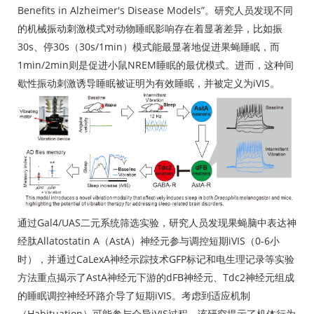
Benefits in Alzheimer's Disease Models”。研究人员发现不同
的机械振动刺激模式对动物睡眠影响存在着显著差异，比如振
30s、停30s（30s/1min）模式能最显著地促进果蝇睡眠，而
1min/2min则是促进小鼠NREM睡眠的最优模式。进而，这种间
歇性振动刺激诱导睡眠被证明为有效睡眠，并被定义为iVIS。
通过Gal4/UAS二元系统筛选实验，研究人员发现果蝇脑中表达神
经肽Allatostatin A（AstA）神经元参与调控短期iVIS（0-6小
时），并通过CaLexA神经示踪技术GFP标记和电生理记录等实验
方法重点揭示了AstA神经元下游的dFB神经元、Tdc2神经元组成
的睡眠调控神经环路介导了短期iVIS。考虑到适应机制
（Habituation）可能参与介导iVIS过程，该研究提示了机体行为