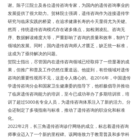
谢。陈子江院士及各位遗传咨询专家，为国内的遗传咨询事业的
发展提供了很大助力。贺林院士强调，遗传咨询作为连接遗传学
研究与临床实践的桥梁，在追求健康长寿的今天显得尤为关键。
然而，传统遗传咨询模式存在诸多痛点，如检测凌乱、咨询无
序、数据解读难度大等，严重影响了咨询的质量和效率，制约了
领域的发展。同时，国内遗传咨询师人才匮乏，缺乏统一标准，
这成为了亟待解决的问题。
贺院士指出，尽管国内在遗传咨询领域已经取得了一些显著的成
果，但推广和普及工作仍然任重道远。他提到，有些领域对遗传
咨询的重要性视而不见，这是令人痛心的。在2016年，中国遗传
学遗传咨询分会和国家卫生健康委的指导下，他积极倡导并推动
了临床遗传咨询能力的培训，至今已成功举办了多期培训班，培
训了超过5000名专业人员，为遗传咨询体系注入了新的活力。分
会还制定了多项指南与标准，推动了遗传咨询的职业化和标准
化。
2022年2月，长三角遗传咨询诊疗网络的成立，标志着遗传咨询
师事业迈入了一个新的里程碑。该网络致力于教育普及和多学科