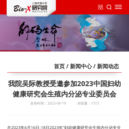
首页
/ 新闻中心
/ 新闻动态
我院吴际教授受邀参加2023中国妇幼
健康研究会生殖内分泌专业委员会
发布时间：2023-06-19
浏览量：1515
在
2023
年
6
月
16
日
-18
日
2023
年
“
妇幼健康研究会生殖内分泌专业