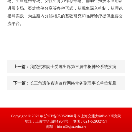
场、生殖遗传专场、女性生育力保存专场、辅助生殖技术应用新
进展专场、疑难病例分享等多种形式，从现象深入机制，从理论
指导实践，为生殖内分泌相关的基础研究和临床诊疗提供重要交
流平台。
上一篇：
我院贺林院士受邀出席第三届中枢神经系统疾病
脑脊液诊断新技术培训班
下一篇：
长三角遗传咨询诊疗网络常务副理事长单位复旦
大学附属妇产科医院揭牌仪式隆重举行
Copyright © 2021年 沪ICP备05052060号-6 上海交通大学Bio-X研究院
地址：上海市华山路1954号
电话：021-62932151
邮箱：bio-x@sjtu.edu.cn