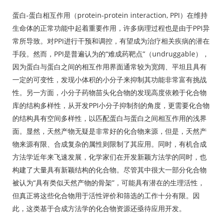
蛋白-蛋白相互作用（protein-protein interaction, PPI）在维持
生命体的正常功能中起着重要作用，许多病理过程也是由于PPI异
常所导致。对PPI进行干预和调控，有望成为治疗相关疾病的潜在
手段。然而，PPI是普遍认为的“难成药靶点”（undruggable），
因为蛋白与蛋白之间的相互作用界面通常较为宽阔、平坦且具有
一定的可变性，发现小体积的小分子来抑制其功能非常富有挑战
性。另一方面，小分子药物苗头化合物的发现高度依赖于化合物
库的结构多样性，从开发PPI小分子抑制剂的角度，更需要化合物
的结构具有空间多样性，以匹配蛋白与蛋白之间相互作用的浅界
面。显然，天然产物无疑是非常好的化合物来源，但是，天然产
物来源有限、合成复杂的属性则限制了其应用。同时，有机合成
方法学近年来飞速发展，化学家们在开发新颖方法学的同时，也
构建了大量具有新颖结构的化合物。尽管其中很大一部分化合物
被认为“具有类似天然产物的骨架”，可能具有潜在的生理活性，
但真正将这些化合物用于活性评价和筛选的工作十分有限。因
此，这类基于合成方法学的化合物资源还亟待应用开发。