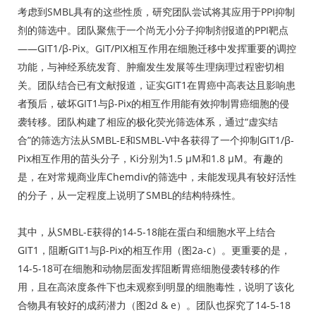
考虑到SMBL具有的这些性质，研究团队尝试将其应用于PPI抑制
剂的筛选中。团队聚焦于一个尚无小分子抑制剂报道的PPI靶点
——GIT1/β-Pix。GIT/PIX相互作用在细胞迁移中发挥重要的调控
功能，与神经系统发育、肿瘤发生发展等生理病理过程密切相
关。团队结合已有文献报道，证实GIT1在胃癌中高表达且影响患
者预后，破坏GIT1与β-Pix的相互作用能有效抑制胃癌细胞的侵
袭转移。团队构建了相应的极化荧光筛选体系，通过“虚实结
合”的筛选方法从SMBL-E和SMBL-V中各获得了一个抑制GIT1/β-
Pix相互作用的苗头分子，Ki分别为1.5 µM和1.8 µM。有趣的
是，在对常规商业库Chemdiv的筛选中，未能发现具有较好活性
的分子，从一定程度上说明了SMBL的结构特殊性。
其中，从SMBL-E获得的14-5-18能在蛋白和细胞水平上结合
GIT1，阻断GIT1与β-Pix的相互作用（图2a-c）。更重要的是，
14-5-18可在细胞和动物层面发挥阻断胃癌细胞侵袭转移的作
用，且在高浓度条件下也未观察到明显的细胞毒性，说明了该化
合物具有较好的成药潜力（图2d & e）。团队也探究了14-5-18