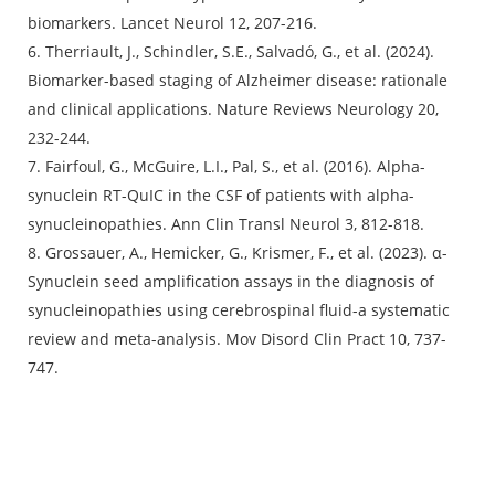
biomarkers. Lancet Neurol 12, 207-216.
6. Therriault, J., Schindler, S.E., Salvadó, G., et al. (2024).
Biomarker-based staging of Alzheimer disease: rationale
and clinical applications. Nature Reviews Neurology 20,
232-244.
7. Fairfoul, G., McGuire, L.I., Pal, S., et al. (2016). Alpha-
synuclein RT-QuIC in the CSF of patients with alpha-
synucleinopathies. Ann Clin Transl Neurol 3, 812-818.
8. Grossauer, A., Hemicker, G., Krismer, F., et al. (2023). α-
Synuclein seed amplification assays in the diagnosis of
synucleinopathies using cerebrospinal fluid-a systematic
review and meta-analysis. Mov Disord Clin Pract 10, 737-
747.