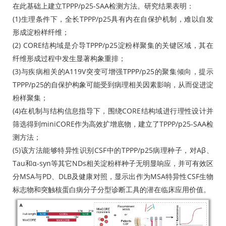
在此基础上建立TPPP/p25-SAA检测方法。研究结果表明：
(1)生理条件下，全长TPPP/p25具有内在自保护机制，难以自发
形成淀粉样纤维；
(2) CORE结构域是介导TPPP/p25淀粉样聚集的关键区域，其在
纤维形成过程中发生显著构象重排；
(3)与疾病相关的A119V突变可增强TPPP/p25的聚集倾向，提示
TPPP/p25的自保护构象可能受到病理相关因素影响，从而促进淀
粉样聚集；
(4)在机制与结构信息指导下，围绕CORE结构域进行理性设计并
筛选得到miniCORE作为高效扩增底物，建立了TPPP/p25-SAA检
测方法；
(5)该方法能够特异性识别CSF中的TPPP/p25病理种子，对Aβ、
Tau和α-syn等其它NDs相关淀粉样种子无明显响应，并可有效区
分MSA与PD、DLB及健康对照，显示出作为MSA特异性CSF生物
标志物和突触核蛋白病分子分型诊断工具的潜在临床应用价值。