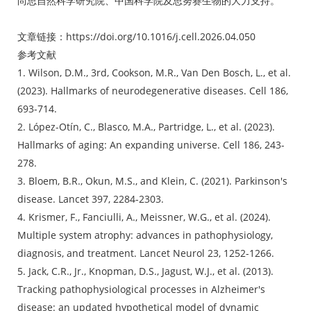
尚思自然科学研究院、中国科学院及思努赛生物的大力支持。
文章链接：
https://doi.org/10.1016/j.cell.2026.04.050
参考文献
1. Wilson, D.M., 3rd, Cookson, M.R., Van Den Bosch, L., et al.
(2023). Hallmarks of neurodegenerative diseases. Cell 186,
693-714.
2. López-Otín, C., Blasco, M.A., Partridge, L., et al. (2023).
Hallmarks of aging: An expanding universe. Cell 186, 243-
278.
3. Bloem, B.R., Okun, M.S., and Klein, C. (2021). Parkinson's
disease. Lancet 397, 2284-2303.
4. Krismer, F., Fanciulli, A., Meissner, W.G., et al. (2024).
Multiple system atrophy: advances in pathophysiology,
diagnosis, and treatment. Lancet Neurol 23, 1252-1266.
5. Jack, C.R., Jr., Knopman, D.S., Jagust, W.J., et al. (2013).
Tracking pathophysiological processes in Alzheimer's
disease: an updated hypothetical model of dynamic