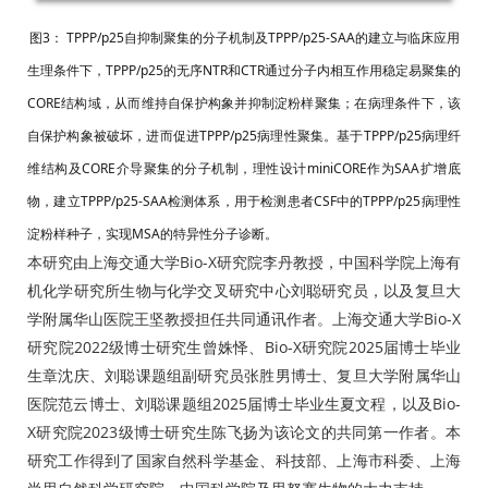
图3： TPPP/p25自抑制聚集的分子机制及TPPP/p25-SAA的建立与临床应用
生理条件下，TPPP/p25的无序NTR和CTR通过分子内相互作用稳定易聚集的
CORE结构域，从而维持自保护构象并抑制淀粉样聚集；在病理条件下，该
自保护构象被破坏，进而促进TPPP/p25病理性聚集。基于TPPP/p25病理纤
维结构及CORE介导聚集的分子机制，理性设计miniCORE作为SAA扩增底
物，建立TPPP/p25-SAA检测体系，用于检测患者CSF中的TPPP/p25病理性
淀粉样种子，实现MSA的特异性分子诊断。
本研究由上海交通大学Bio-X研究院李丹教授，中国科学院上海有
机化学研究所生物与化学交叉研究中心刘聪研究员，以及复旦大
学附属华山医院王坚教授担任共同通讯作者。上海交通大学Bio-X
研究院2022级博士研究生曾姝怿、Bio-X研究院2025届博士毕业
生章沈庆、刘聪课题组副研究员张胜男博士、复旦大学附属华山
医院范云博士、刘聪课题组2025届博士毕业生夏文程，以及Bio-
X研究院2023级博士研究生陈飞扬为该论文的共同第一作者。本
研究工作得到了国家自然科学基金、科技部、上海市科委、上海