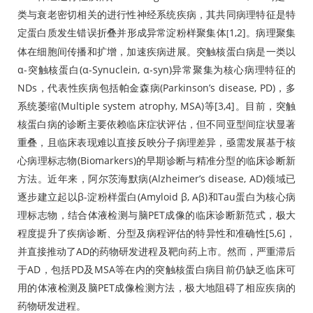
类与衰老密切相关的进行性神经系统疾病，其共同病理特征是特
定蛋白质发生错误折叠并形成异常淀粉样聚集体
1,2]。病理聚集
[
体在细胞间传播和扩增，加速疾病进展。突触核蛋白病是一类以
α-突触核蛋白(α-Synuclein, α-syn)异常聚集为核心病理特征的
NDs，代表性疾病包括帕金森病(Parkinson’s disease, PD)，多
系统萎缩(Multiple system atrophy, MSA)等[3,4]。目前，突触
核蛋白病的诊断主要依赖临床症状评估，但不同亚型间症状显著
重叠，且临床表现难以直接反映分子病理差异，亟需发展基于核
心病理标志物(Biomarkers)的早期诊断与精准分型的临床诊断新
方法。近年来，阿尔茨海默病(Alzheimer’s disease, AD)领域已
逐步建立起以β-淀粉样蛋白(Amyloid β, Aβ)和Tau蛋白为核心病
理标志物，结合体液检测与脑PET成像的临床诊断新范式，极大
程度提升了疾病诊断、分型及病程评估的特异性和准确性[5,6]，
并直接推动了AD的药物研发进程及靶向药上市。然而，严重滞后
于AD，包括PD及MSA等在内的突触核蛋白病目前仍缺乏临床可
用的体液检测及脑PET成像检测方法，极大地阻碍了相应疾病的
药物研发进程。