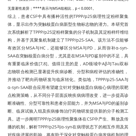
无显著性差异；****表示与MSA组相比，p < 0.0001。
综上，患者CSF中具有播种活性的TPPP/p25病理性淀粉样聚集
体，显示出作为突触核蛋白病新型生物标志物的潜力。本研究首
次系统解析了TPPP/p25淀粉样聚集的分子机制及其淀粉样纤维结
构，并基于其聚集机制建立了TPPP/p25-SAA。该方法不仅能够
有效区分MSA与HC，还能够区分MSA与PD，从而弥补α-syn-
SAA在突触核蛋白病分型，尤其是在MSA与PD鉴别中的不足，具
有重要临床价值[7,8]。值得注意的是，AD领域中Aβ与Tau双标
志物联合检测已显著提升疾病诊断、分型和病程评估的准确性，
并推动了靶向药物研发与临床转化。类似地，TPPP/p25-SAA与
α-syn-SAA联合应用有望建立针对突触核蛋白病核心病理的双靶
点检测策略，从不同分子层面反映疾病病理改变，进一步提高诊
断准确性、分型可靠性和患者分层能力，并为MSA与PD的鉴别诊
断、临床试验入组及疾病修饰治疗药物研发提供新的分子检测工
具。进一步阐明TPPP/p25病理性聚集体在CSF中产生、释放及传
播的机制，解析TPPP/p25与α-syn在病理状态下的相互作用及其
对疾病进展的影响，将有助于深化对突触核蛋白病发病机制的理