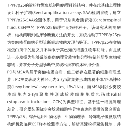
TPPP/p25的淀粉样聚集机制和病理纤维结构，并在此基础上理性
设计种子扩增(Seed amplification assay, SAA)检测底物，建立
TPPP/p25-SAA检测体系，用于识别患者脑脊液(Cerebrospinal
fluid, CSF)中的TPPP/p25病理性淀粉样种子。该研究从机制解
析、结构阐明到临床诊断新方法的开发，系统推动了TPPP/p25作
为突触核蛋白病分型诊断标志物的发现与验证。TPPP/p25在突触
核蛋白病中的意义并不局限于其已知的细胞生物学功能，而是被
进一步发掘为能够反映疾病病理异质性和分型特征的新型生物标
志物，并在分子分型诊断中展现出潜在临床应用价值。
PD与MSA均属于突触核蛋白病，但二者存在显著的细胞病理差
异：PD主要表现为神经元内α-syn聚集并形成路易小体/路易神经
突(Lewy bodies/Lewy neurites, LBs/LNs)，而MSA则以少突胶
质细胞内α-syn聚集并形成胶质细胞胞质包涵体(Glial
cytoplasmic inclusions, GCIs)为典型特征。基于这一细胞病理
差异，研究团队围绕少突胶质细胞特异性表达的促微管聚合蛋白
TPPP/p25，综合运用生物化学、生物物理学、冷冻电子显微镜结
构解析及临床CSF样本检测等方法，解析其淀粉样聚集机制，并