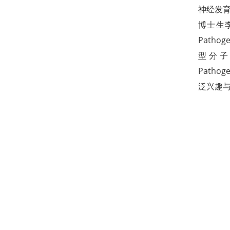
神经发
博士生李可
Pathog
型分子机制。
Path
泛兴趣