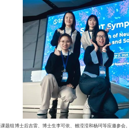
光课题组博士后吉雷、博士生李可依、雒滢滢和杨珂等应邀参会