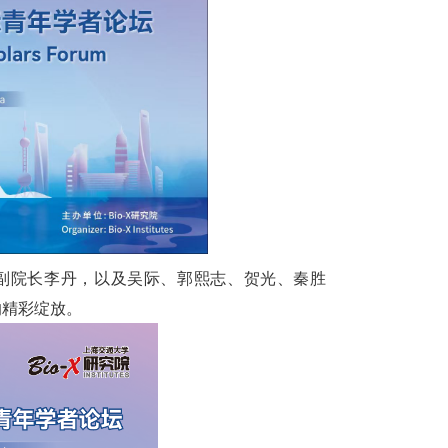
、副院长李丹，以及吴际、郭熙志、贺光、秦胜
的精彩绽放。