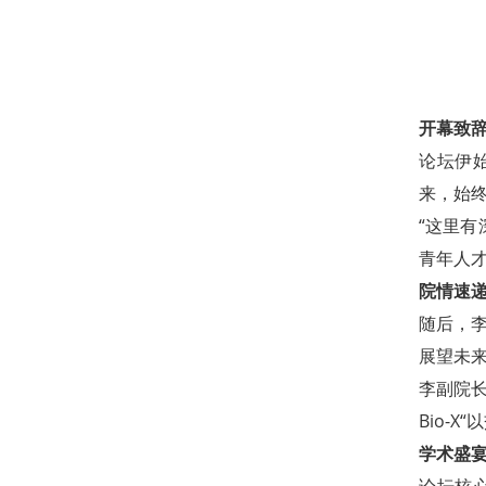
开幕致辞
论坛伊
来，始
“这里
青年人才
院情速递
随后，
展望未来
李副院
Bio-
学术盛宴
论坛核