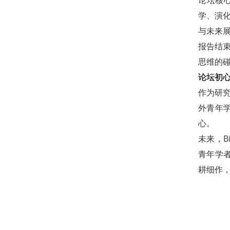
学、演
与未来
报告结
思维的
论坛初心
作为研
外青年学
心。
未来，B
青年学者
耕细作