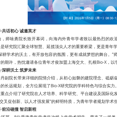
·共话初心 诚邀英才
始，师咏勇院长致开幕词，向海内外青年学者致以最热烈的欢迎。
终是研究院汇聚全球智慧、延揽顶尖人才的重要桥梁，更是青年
有深耕学术的沃土，有开放包容的氛围，更有成就梦想的舞台。”
的期许，热忱邀请各位青年才俊加盟上海交大、扎根Bio-X，
·深耕沃土 筑梦未来
李丹副院长带来详细的院情介绍，从初心如磐的建院理念、砥砺
的长远规划，全方位展现了Bio-X研究院的学科特色与综合实力
长重点介绍了研究院在人才培养、科学研究、平台建设及国际化
X“以交叉促创新、以人才强发展”的鲜明特质，为青年学者规划学
·前沿碰撞 智启新程
心环节，8位受邀青年学者依次线上作学术报告，带来了一场兼