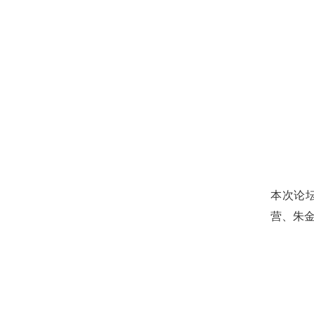
本次论
营、朱