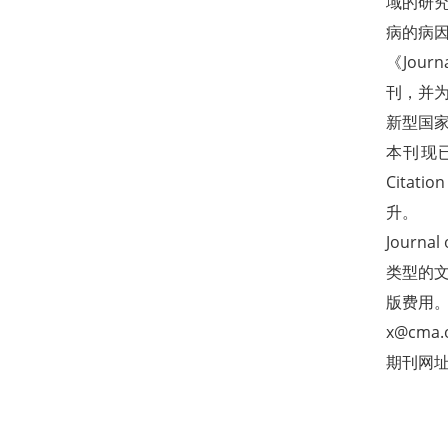
域的研
病的病
《Jou
刊，并
新型国
本刊现已被D
Citati
升。
Journal 
类型的
版费用。
x@cma.
期刊网址：ht