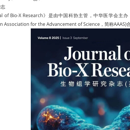
杂志
rnal of Bio-X Research》是由中国科协主管，中华医
an Association for the Advancement of Science，