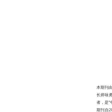
本期刊由
长师咏
者，是“
期刊自20