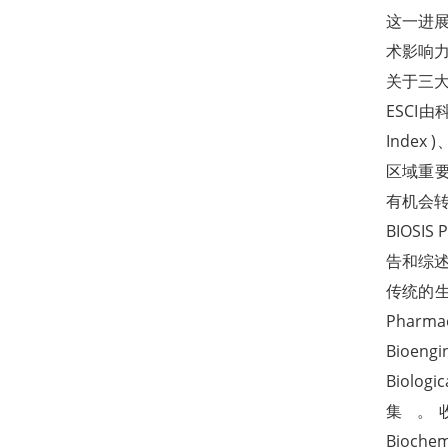
这一进
术影响
关于三
ESCI由科
Index 
区域重要
有机会转入
BIOS
告和综
传统的生物
Pharm
Bioengi
Biolo
集 。收录
Bioche