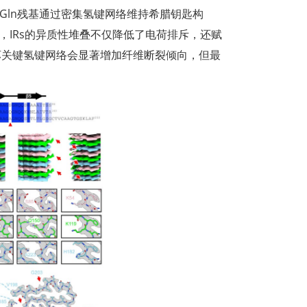
和Gln残基通过密集氢键网络维持希腊钥匙构
是，IRs的异质性堆叠不仅降低了电荷排斥，还赋
坏关键氢键网络会显著增加纤维断裂倾向，但最