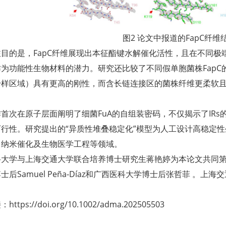
图2 论文中报道的FapC纤维
目的是，FapC纤维展现出本征酯键水解催化活性，且在不同
为功能性生物材料的潜力。研究还比较了不同假单胞菌株FapC的
粉样区域）具有更高的刚性，而含长链连接区的菌株纤维更柔软
首次在原子层面阐明了细菌FuA的自组装密码，不仅揭示了IR
可行性。研究提出的“异质性堆叠稳定化”模型为人工设计高稳定
、纳米催化及生物医学工程等领域。
科大学与上海交通大学联合培养博士研究生蒋艳婷为本论文共同
士后Samuel Peña-Díaz和广西医科大学博士后张哲菲 。上
。
ttps://doi.org/10.1002/adma.202505503