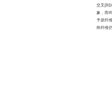
交叉β结
象，而I
予原纤
终纤维仍