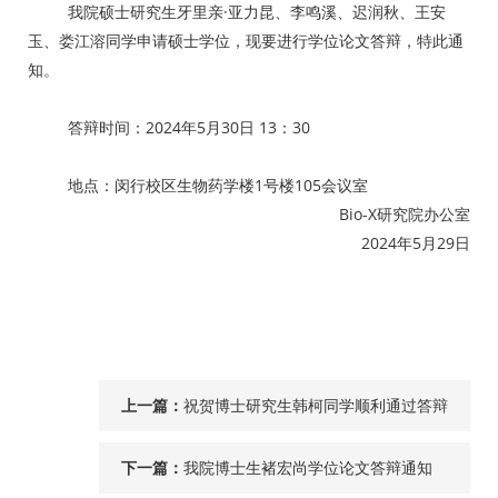
我院硕士研究生牙里亲·亚力昆、李鸣溪、迟润秋、王安
玉、娄江溶同学申请硕士学位，现要进行学位论文答辩，特此通
知。
答辩时间：
2024
年
5
月
30
日
13
：
30
地点：闵行校区生物药学楼
1
号楼
105
会议室
Bio-X研究院办公室
2024年
5
月
29
日
上一篇：
祝贺博士研究生韩柯同学顺利通过答辩
下一篇：
我院博士生褚宏尚学位论文答辩通知