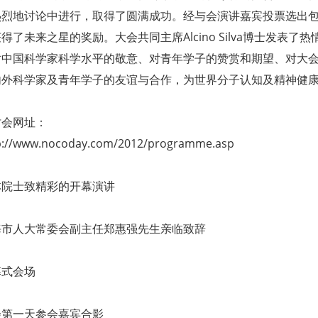
热烈地讨论中进行，取得了圆满成功。经与会演讲嘉宾投票选出
得了未来之星的奖励。大会共同主席Alcino Silva博士发
对中国科学家科学水平的敬意、对青年学子的赞赏和期望、对大
内外科学家及青年学子的友谊与合作，为世界分子认知及精神健
讨会网址：
p://www.nocoday.com/2012/programme.asp
林院士致精彩的开幕演讲
海市人大常委会副主任郑惠强先生亲临致辞
幕式会场
会第一天参会嘉宾合影