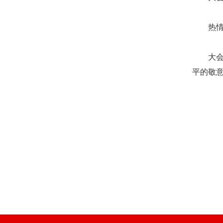
热
大会
平的敬