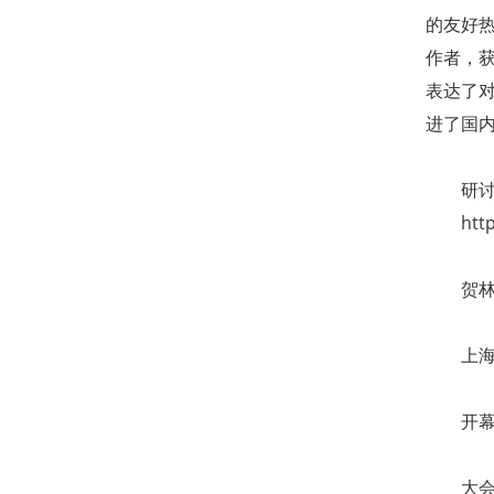
的友好
作者，获
表达了
进了国
研
htt
贺
上
开
大