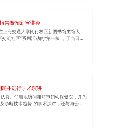
学术报告暨招新宣讲会
30，在上海交通大学闵行校区新图书馆主馆大
新交流社区”系列活动的“第一棒”，于当日
行盛大的学术报告暨新一届的招新宣讲会。在学
长奚瑞首先为大家描述了iGEM比赛所探讨的核
绍了其基本概念以及应用前景，之后讲述了
及现状和规模。为了让大家更加直观地了解到
，核心队员尹若楠和于一能为大家重现了决
健院并进行学术演讲
表贺林认真、仔细地访问潍坊市妇幼保健院，并为
题及诊断技术趋势”的学术演讲，还与与会者
旦大学出生缺陷研究院与潍坊市妇幼保健院
研究院潍坊分院的合作协议，交大Bio-X研
医学方面的合作。