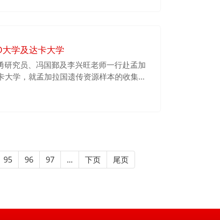
O大学及达卡大学
院师咏勇研究员、冯国鄞及李兴旺老师一行赴孟加
达卡大学，就孟加拉国遗传资源样本的收集与
。期间，师咏勇研究员为GONO大学全校师
研究”的演讲报告，整个会场座无虚席，获得
95
96
97
...
下页
尾页