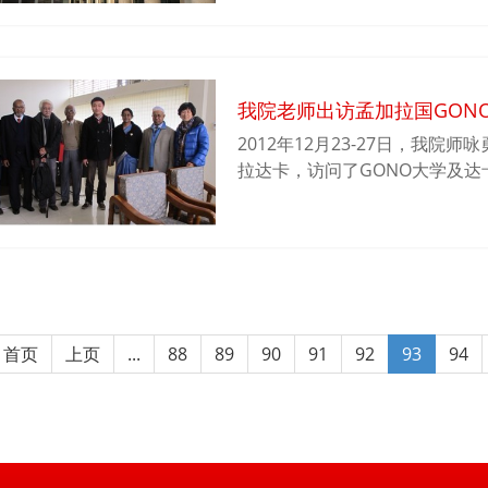
我院老师出访孟加拉国GON
2012年12月23-27日，我
拉达卡，访问了GONO大学及
合作研究等相关问题进行了交流
生做了题为“复杂疾病的遗传学
了热烈反响。
首页
上页
...
88
89
90
91
92
93
94