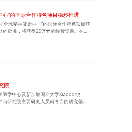
中心”的国际合作特色项目稳步推进
建立的“全球精神健康中心”的国际合作特色项目获
处的批准，将获得25万元的经费资助。在精
io-X研究院自建院以来，通过不断在科研中
建立了重要的科研地位，已与很多国际顶级
合作。精神健康是二十一世纪全球最受关注
“全球精神健康中心”将为全球精神健康事业
平台。
研究院
大学医学中心及新加坡国立大学Xiaodong
，并与研究院主要研究人员就各自的研究领域
，为将来的深入合作奠定基础。