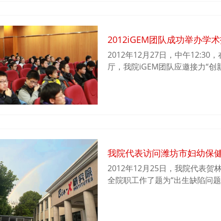
2012iGEM团队成功举办
2012年12月27日，中午12:
厅，我院iGEM团队应邀接力“创
13:00在新图C220报告厅举
术汇报环节中，2012iGEM队
心内容——合成生物学，简单介
iGEM的发展历史、参赛制度以
一个完整的参赛项目是做什么的
赛时的精彩项目演讲。
我院代表访问潍坊市妇幼保
2012年12月25日，我院代
全院职工作了题为“出生缺陷问
进行了广泛的交流。会议期间复
签署了共同建立复旦大学出生缺陷
究院也将积极参加其中有关转化