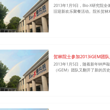
2013年1月9日，Bio-X研
旧迎新欢乐聚餐活动。院长贺林
做了归纳总结，感谢所有Bio-X
的一年里，保持不骄不躁，继续
天走去！随后，师生员工们相互
松愉快的气氛中迎来崭新的2013
贺林院士参加2013iGEM团
2013年1月5日，随着新年钟
（iGEM）团队又翻开了新的历史
2013iGEM团队在闵行校区新
组会，团队领队兼总指导贺林院