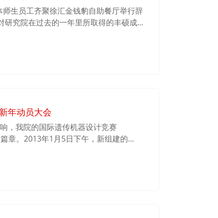
究院全体师生员工齐聚徐汇金钱豹自助餐厅举行辞
对研究院在过去的一年里所取得的丰硕成果
ers所付出的汗水与泪水，并且鼓励大家在新
敢为人先，迎接新的挑战，朝着更美好的明
敬酒祝福、分享美食、交流感想，在一片轻
。
队新年动员大会
声敲响，我院的国际遗传机器设计竞赛
篇章。2013年1月5日下午，新组建的
图书馆B120报告厅内隆重召开新年第一次全体
士亲自出席会议与大家进行互动交流。