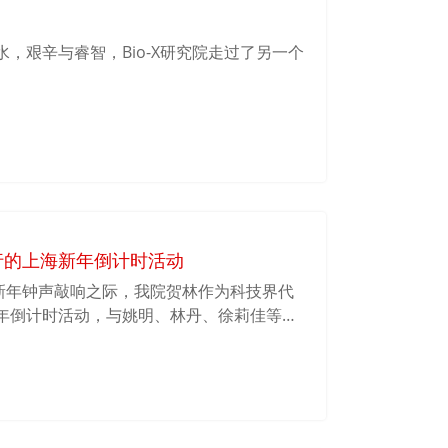
，艰辛与睿智，Bio-X研究院走过了另一个
行的上海新年倒计时活动
013新年钟声敲响之际，我院贺林作为科技界代
年倒计时活动，与姚明、林丹、徐莉佳等各
灯光秀。整个活动兴奋、热烈、充满了激情，
加繁荣富强而雀跃。