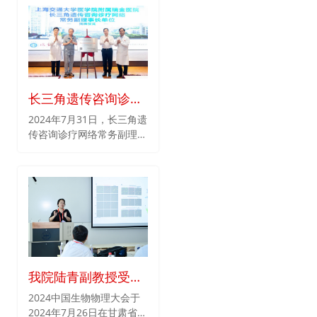
长三角遗传咨询诊疗
网络常务副理事长单
2024年7月31日，长三角遗
传咨询诊疗网络常务副理事
位上海交通大学医学
长单位揭牌仪式在上海交通
院附属瑞金医院揭牌
大学医学院附属瑞金医院如
仪式隆重举行
期举行。长三角遗传咨询诊
疗网络发起人贺林院士、上
海交通大学奚立峰常务副校
长、瑞金医院瞿介明党委书
记、宁光院长（院士）、医
院罕见病中心主任张文教
授、内分泌科苏颋为教授、
我院陆青副教授受邀
呼吸与危重症医学科丁永杰
出席2024生物物理大
2024中国生物物理大会于
教授、风湿免疫科胡琼依教
2024年7月26日在甘肃省兰
授、检验科戴菁教授、肾内
会