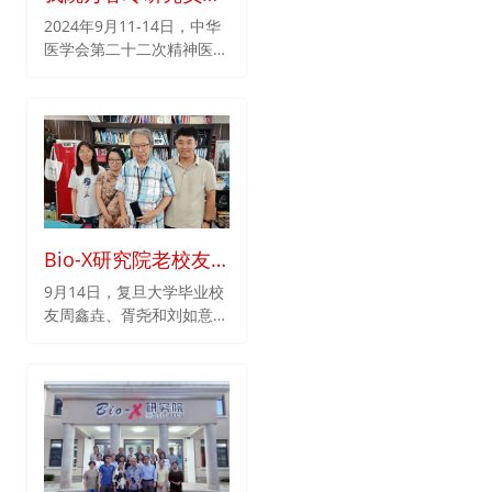
邀出席中华医学会第
2024年9月11-14日，中华
医学会第二十二次精神医学
二十二次精神医学学
学术会议在沈阳召开。我院
术会议
万春玲研究员受邀出席本次
大会，并进行题为《膜损伤
与精神分裂症》的专题报
告。
Bio-X研究院老校友
们拜访贺林院士
9月14日，复旦大学毕业校
友周鑫垚、胥尧和刘如意到
访Bio-X研究院看望贺林院
士。几位校友关切询问贺院
士的近期状况，并送上教师
节及中秋佳节祝福。贺院士
对到访校友的关心表示感
谢，在简单了解毕业校友的
科研及工作情况后，与大家