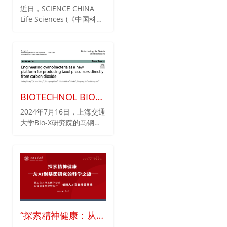
副教授与多位专家联
近日，SCIENCE CHINA
Life Sciences (《中国科
合撰写“生物大分子凝
学：生命科学》英文版) 在
聚体及致病机制”英文
线出版了题
长篇综述
为“Biomolecular
condensates and
disease pathogenesis”的
长篇综述。该综述由中国科
学院生物物理研究所张宏院
BIOTECHNOL BIOF
士牵头组织，邀请众多专家
BIOP | 我院马钢课
2024年7月16日，上海交通
学者共同撰写完成，我院李
大学Bio-X研究院的马钢研
题组首次在光合蓝藻
丹教授、陆青副教授有幸参
究团队在生物质能源TOP期
与其中。
中实现了紫杉醇前体
刊Biotechnology for
物的合成
Biofuels and Bioproducts
上发表题为“Engineering
cyanobacteria as a new
platform for producing
taxol precursors directly
from carbon dioxide”的研
“探索精神健康：从AI
究论文