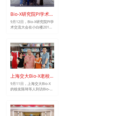
就当下科研热点、遗传咨询
领域现状与展望等方面展开
了讨论。
Bio-X研究院PI学术交
流大会圆满完成
9月12日，Bio-X研究院PI学
术交流大会在小白楼201会
议室举行。本次大会旨在对
研究院各课题组的研究方向
与成果作深入交流，促进研
究院研究团队之间的沟通与
进步，同时鼓励大家对研究
院的发展建言献策，共同谱
写Bio-X研究院新的篇章。
贺林院士与师咏勇院长出席
上海交大Bio-X老校
本次会议并作大会致辞。
友陈琦等人回国拜访
9月11日，上海交大Bio-X
的校友陈琦等人到访Bio-X
贺林院士
研究院看望贺林院士。