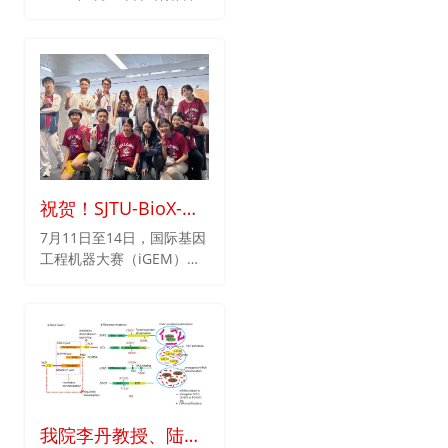
州市兰州大学学生活动中心
科欧阳彦教授等医院相关临
礼堂隆重召开。本次大会学
床及行政职能科室主任近
术专题设置丰富，各位专家
50人，以及长三角遗传咨
充分展示了生物物理领域最
询诊疗网络秘书长秦胜营教
新的研究成果、最前沿的学
授等领导专家参加，本次揭
科动态和发展方向。我院陆
牌仪式由副院长蔡伟主持。
青副教授受邀出席，并作题
为“Decoding Hearing
Loss Variants by
Incorporating Phase
祝贺！SJTU-BioX-
Separation via Machine
Shanghai团队在
7月11日至14日，国际基因
Learning”的学术报告，与
工程机器大赛（iGEM）第
iGEM第十一届中国
现场同仁们展开了热烈的交
十一届中国地区交流会
区交流会中荣获多项
流讨论。
（Conference of China
大奖
iGEMer Community，
CCiC）在西交利物浦大学
举办。
我院李丹教授、陆青