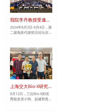
我院李丹教授受邀出
席第二届免疫代谢前
2024年8月3日-8月4日，第
二届免疫代谢前沿论坛在苏
沿论坛
州市成功举行。我院李丹教
授受邀出席本次大会。
上海交大Bio-X研究
院老校友们回国拜访
8月12日，三位Bio-X的优
秀校友张小驹、赵健和曾
贺林院士
真，到访Bio-X研究院看望
贺林院士。